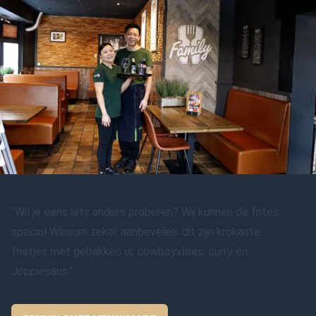
“Wil je eens iets anders proberen? Wij kunnen de frites
special Winsum zeker aanbevelen: dit zijn krokante
frietjes met gebakken ui, cowboyvlees, curry én
Joppiesaus.”